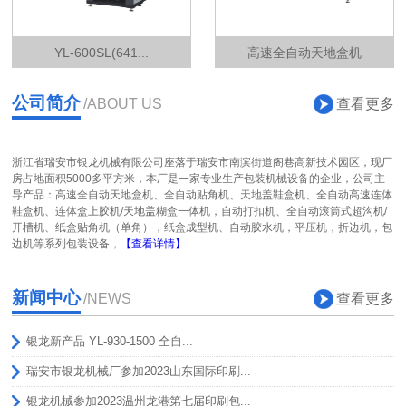
YL-600SL(641...
高速全自动天地盒机
公司简介
查看更多
/ABOUT US
浙江省瑞安市银龙机械有限公司座落于瑞安市南滨街道阁巷高新技术园区，现厂
房占地面积5000多平方米，本厂是一家专业生产包装机械设备的企业，公司主
导产品：高速全自动天地盒机、全自动贴角机、天地盖鞋盒机、全自动高速连体
鞋盒机、连体盒上胶机/天地盖糊盒一体机，自动打扣机、全自动滚筒式超沟机/
开槽机、纸盒贴角机（单角），纸盒成型机、自动胶水机，平压机，折边机，包
边机等系列包装设备，
【查看详情】
新闻中心
查看更多
/NEWS
银龙新产品 YL-930-1500 全自...
瑞安市银龙机械厂参加2023山东国际印刷...
银龙机械参加2023温州龙港第七届印刷包...