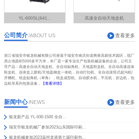
YL-600SL(641...
高速全自动天地盒机
公司简介
查看更多
/ABOUT US
浙江省瑞安市银龙机械有限公司座落于瑞安市南滨街道阁巷高新技术园区，现厂
房占地面积5000多平方米，本厂是一家专业生产包装机械设备的企业，公司主
导产品：高速全自动天地盒机、全自动贴角机、天地盖鞋盒机、全自动高速连体
鞋盒机、连体盒上胶机/天地盖糊盒一体机，自动打扣机、全自动滚筒式超沟机/
开槽机、纸盒贴角机（单角），纸盒成型机、自动胶水机，平压机，折边机，包
边机等系列包装设备，
【查看详情】
新闻中心
查看更多
/NEWS
银龙新产品 YL-930-1500 全自...
瑞安市银龙机械厂参加2023山东国际印刷...
银龙机械参加2023温州龙港第七届印刷包...